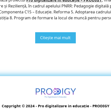
ază proiectul
Pro digitalizare in educație – PRODIGY
, fi
e și Reziliență, în cadrul apelului PNRR: Pedagogie digitală 
Componenta C15 – Educație. Reforma 5. Adoptarea cadrului l
estiția 8. Program de formare la locul de muncă pentru perso
Citește mai mult
Copyright © 2024 - Pro digitalizare in educație - PRODIGY