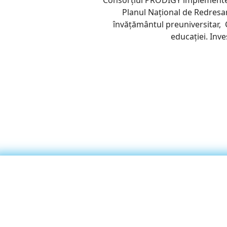
Consorțiul PRODIGY implemente
Planul Național de Redresar
învățământul preuniversitar, 
educației. Inv