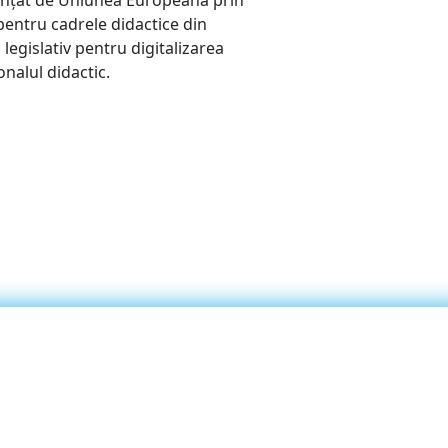
nanțat de Uniunea Europeană prin
pentru cadrele didactice din
egislativ pentru digitalizarea
nalul didactic.