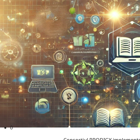
learning.projectprodigy.ro
0